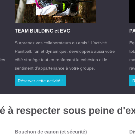
TEAM BUILDING et EVG
P
Surprenez vos collaborateurs ou amis ! L’activité
Equ
Paintball, fun et dynamique, développera aussi votre
tot
les
côté stratège tout en renforçant la cohésion et le
mo
sentiment d’appartenance à votre groupe.
rav
Réserver cette activité !
R
 à respecter sous peine d'ex
Bouchon de canon (et sécurité)
Di