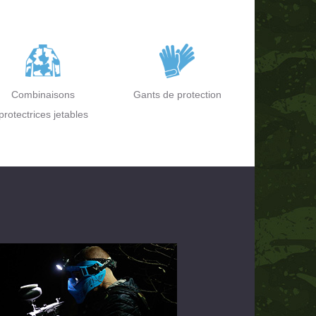
Combinaisons
Gants de protection
protectrices jetables