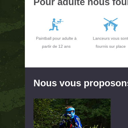
Pour adulte nous four
Paintball pour adulte à
Lanceurs vous son
partir de 12 ans
fournis sur place
Nous vous proposons 