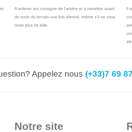
et
A enlever sur consigne de l'arbitre et à remettre avant
Il 
de sortir du terrain une fois éliminé, même s'il ne vous
co
reste plus de bille.
adv
co
éli
uestion? Appelez nous
(+33)7 69 8
Notre site